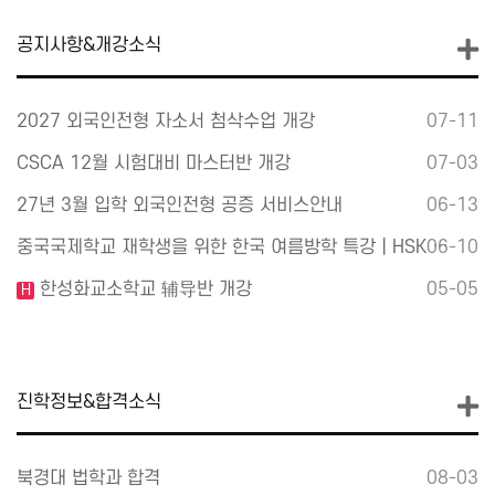
공지사항&개강소식
2027 외국인전형 자소서 첨삭수업 개강
07-11
CSCA 12월 시험대비 마스터반 개강
07-03
27년 3월 입학 외국인전형 공증 서비스안내
06-13
중국국제학교 재학생을 위한 한국 여름방학 특강｜HSK …
06-10
한성화교소학교 辅导반 개강
05-05
H
진학정보&합격소식
북경대 법학과 합격
08-03